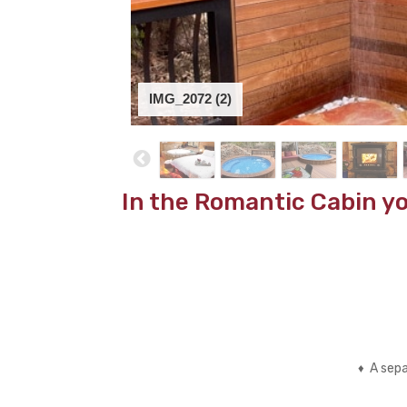
IMG_2072 (2)
In the Romantic Cabin you
A sepa
♦