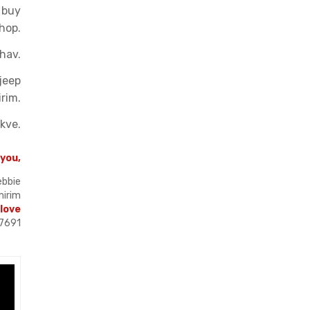
 buy
shop.
hav.
jeep
irim.
kve.
 you,
ebbie
mirim
 love
7691