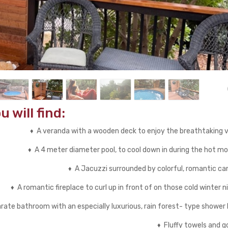
 will find:
A veranda with a wooden deck to enjoy the breathtaking 
♦
A 4 meter diameter pool, to cool down in during the hot m
♦
A Jacuzzi surrounded by colorful, romantic ca
♦
A romantic fireplace to curl up in front of on those cold winter n
♦
rate bathroom with an especially luxurious, rain forest- type shower
Fluffy towels and 
♦