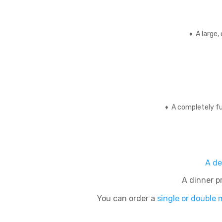
A large,
♦
A completely fu
♦
A de
A dinner p
You can order a
single or double