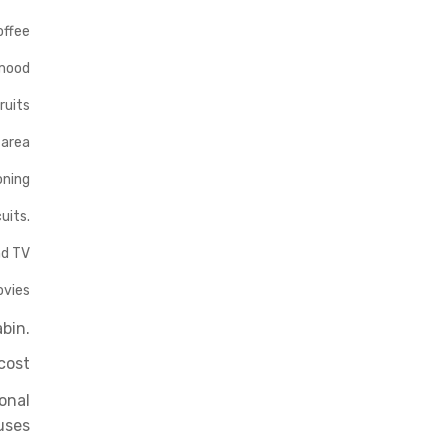
offee
mood
ruits
 area
oning
cuits.
nd TV
ovies
bin.
cost
ional
uses