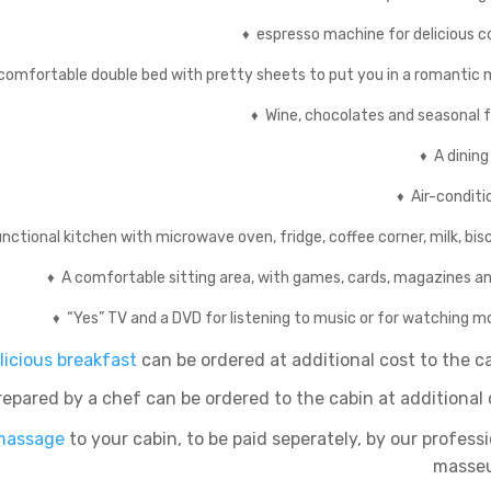
espresso machine for delicious c
♦
 comfortable double bed with pretty sheets to put you in a
romantic 
Wine, chocolates and seasonal f
♦
A dining
♦
Air-conditi
♦
nctional kitchen with microwave oven, fridge, coffee
corner, milk, bis
A comfortable sitting area, with games, cards, magazines a
♦
“Yes” TV and a DVD for listening to music or for watching m
♦
licious breakfast
can be ordered at additional cost to the ca
repared by a chef can be ordered to the cabin at additional 
 massage
to your cabin, to be paid
seperately, by our profess
masse