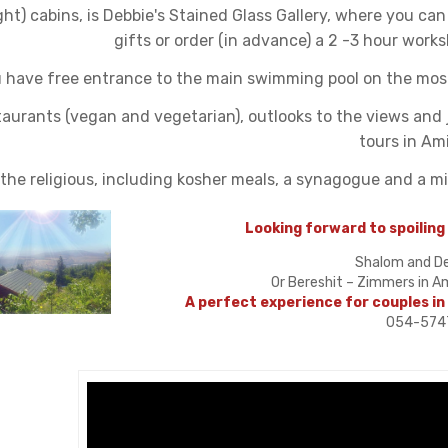
ght) cabins, is Debbie's Stained
Glass Gallery, where you can
gifts or order (in advance) a 2 -3 hour work
 have free entrance to the main swimming pool
on the mos
estaurants (vegan and vegetarian),
outlooks to the views and 
tours in Am
 the religious, including kosher meals, a
synagogue and a mi
Looking forward to spoiling
Shalom and D
Or Bereshit – Zimmers in A
A perfect experience for couples in
054-574