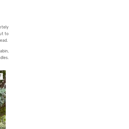
etely
ut to
head.
cabin,
dles.
7