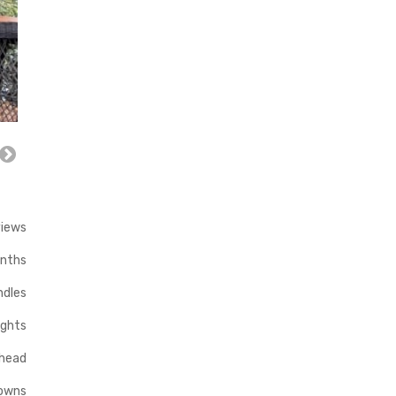
views
onths
ndles
ights
head
gowns