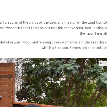
l forest, amid the chirps
of the birds and the sigh of the wind. Compl
ve a wonderful deck to sit on or sunbathe or have
breakfast, looking o
the mountains a
 detail, in warm wood and
relaxing colors. Romance is in the air in this 
with it's fireplace,
flowers and scented can
6
/
2