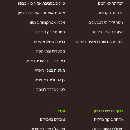
הבקתה לאוהבים
טיולים בסביבת אמירים – בצפון
הבקתה הקסומה
אמנים ואומנות באמירים ובצפון
צימר ידידותי לטבעונים
אלפון אטרקציות בצפון
הצעת נישואין בצימר
תחנות דלק קרובות
כתבו עלינו אור בראשית צימרים
בריכת שחיה אמירים
מסעדות ובתי קפה
בארים ברים ופאבים בצפון
מעינות בצפון הארץ
גן הפסלים באמירים
לטייל בדרך לצימר
לגוף לנפש ולבטן
ועוד…
ארוחת בוקר גלילית
צימרים באמירים
טיפולי בריאות ופינוק
ויטראז' בצפון באמירים