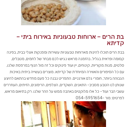
בת הרים – ארוחות טבעוניות באירוח ביתי –
קדיתא
בבת הרים תוכלו להינות מארוחות טבעוניות עשירות ומפנקות אצלי בבית, בפינה
קסומה ופראית בגליל. בהזמנה מראש נגיש לכם מבחר של לחמים, מטבלים,
סלטים, מנות מקוריות, קינוחים, יין ועוד פינוקים וכל זה מול הנוף במרפסת שלנו,
עם כל הסיפורים והאווירה המיוחדת של קדיתא. מוצרים בעשייה ביתית באיכות
הגבוהה ביותר, חומרי גלם אורגניים. התפריט נבנה כל פעם מחדש בהתאם להיצע
שנותן לנו הטבע מסביב- התאנים, השקדים, הצלפים, הרימונים, הזיתים, העוזררים
עשבי הבר ועוד- כל אלו מלוקטים באהבה ממש על ההר שלנו. רק בתיאום מראש,
לפרטים: מור -054-5951654