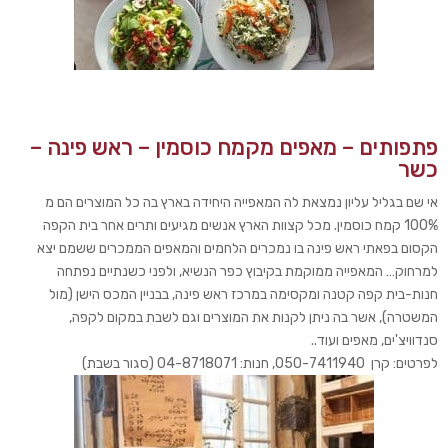
פתפותים – מאפים מקמח כוסמין – ראש פינה –
כשר
אי שם בגליל עליון נמצאת לה המאפייה היחידה בארץ בה כל המוצרים הם מ
100% קמח כוסמין. מכל קצוות הארץ אנשים מגיעים ותרים אחר בית הקפה
הקסום בפאתי ראש פינה בו נמכרים הלחמים והמאפים הממכרים ששמם יצא
למרחוק… המאפייה ממוקמת בקיבוץ כפר הנשיא, ולפני כשנתיים נפתחה
חנות-בית קפה קטנה ומקסימה במרכז ראש פינה, בבניין המכס הישן (מול
המשטרה), אשר בה ניתן לקנות את המוצרים וגם לשבת במקום לקפה,
סנדוויצ'ים, מאפים ועוד..
לפרטים: קרן 050-7411940, חנות: 04-8718071 (סגור בשבת)