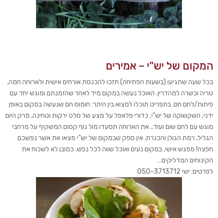
המקום של יש"י – אמירים
בכל שעה שתגיעו (בשעות הפתיחה) תזכו להכנסת אורחים אישית ולארוחה חמה,
טריה וכשרה למהדרין. האוכל נעשה במקום מיד לאחר שהזמנתם ומוגש יחד עם
פיתות/לחם חם. בתפריט תוכלו למצוא בין היתר: חומוס חם שנעשה במקום באופן
ידני, השקשוקה של יש"י, כדורי פלאפל על מצע של סלט ירקות וטחינה, מרק היום
מוגש עם לחם שום ועוד.. את הארוחה תסעדו מול נוף קסום המשקיף על מרחבי
הגליל, רמת הגולן והכנרת. אין ספק שבמקום של יש"י מצאו את אשר נפשכם
חפצה! מפגש אישי, במקום נעים ואוכל שווה לכל נפש. כמובן לא לשכוח את
הקינוחים המדליקים…
לפרטים: ישי 050-3713712