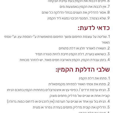
6. חייבים לכבות את הקמין בעת עזיבת הבקתה
7. אין לכבות את הקמין באמצעות מים
8. אסור להדליק את העצים בנוזלי הדלקה כל שהם
9. שלא נצטרך, המטף הכיבוי נמצא ליד הקמין
כדאי לדעת:
1. שליטה על עוצמת החימום ומשך החימום מתאפשרת ע"י הוספת עץ, וע"י ווסתי
האוויר
2. השאירו לאוורור חלון או דלת פתוחים
3. כשהאש בוערת, דלת הקמין חייבת להיות סגורה תמיד
4. בזמן עבודת הקמין, הקמין והארובה חמים מאוד, יש להזהר מכוויות
שלבי הדלקת הקמין:
1. פתחו את דלת הקמין
2. פתחו את ווסתי האוויר לפתיחה מקסימאלית
3. הניחו ערמת זרדים / כפיסי עץ או איצטרובלים בתחתית הקמין בתוכם הניחו
קובייה אחת או שניים של מדליק פחמים מוצק
4. הניחו בול עץ אחד או שניים על הערמה (אין להכניס או לדחוס כמות גדולה)
5. הדליקו את קובית מדליק פחמים בעזרת גפרור או מצית