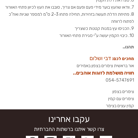
6. סגרו את דלת הקמין
7. וודאו שהעץ בוער מידי פעם ופעם אם צריך, סובבו את העץ לכיוון פתחי האוורור
8. פתיחת הדלת תעשה בזהירות, תחילה פתחו 2-3 ס"מ למספר שניות ואח"כ
לפתוח לרווחה
9. הכניסו עץ במנות קטנות כשצריך
10. כיבוי הקמין יעשה ע"י סגירת פתחי האוורור
תהנו..
דבי ושלום
מחכים לכם:
אור בראשית צימרים בצפון באמירים
חוויה מושלמת לזוגות אוהבים..
054-5747691
צימרים בצפון
צימרים עם קמין
קמין עצים בצימר
עקבו אחרינו
צרו קשר איתנו ברשתות החברתיות