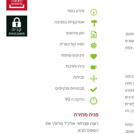
מידע נוסף
אטרקציות בסביבה
יומן אירועים
יחתם.
ונים
חוויה קולינארית
 צפת
פינוקים וטיפוח
בילוי ותרבות
בנחל עמוד. בכניסה
חבילות
 חיות
מבטיחים ומקיימים
בטבע
ציגים
הדקה ה 90
ורים
 היו
פניה מהירה
רוצה שנחזור אליך? מלא/י את
 פחת
הטופס הבא:
ותם.