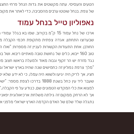
הטעים והעסיסי. עתה מקשטים את גדות הנחל פרחי החצב ה
של צפת. בנחל שוטטו ערבים מהסביבה, כדי לאתר את מקומ
נאפוליון טייל בנחל עמוד
ארכו של נחל עמוד 15 ק"מ בקירוב. שמו 
שבערוצו התחתון. אגדה צפתית מתקופת חכמי הקבלה מספ
נגד מזרח יש הר זקוף וגבוה מאוד ולמעלה בראשו חצוב מ
"מלך צרפת נפוליון זה כחמישים שנה שהיה בארץ ישראל וגם
חציו, אך לריק היה יגיעו ולשווא היה עמלו, כי לא ידע שלא 
שעבר ליד עין כחל בשנת 1888 ב‬
למצוא את כלי המקדש הטמונים שם, כנודע על פי הקבלה.." ‬
אך לא הרחק ממקום זה גילתה משלחת ארכיאולוגית יפאנית
נתגלה שלד שלם של האדם הקדמה הארץ ישראלי מלפני אלפים