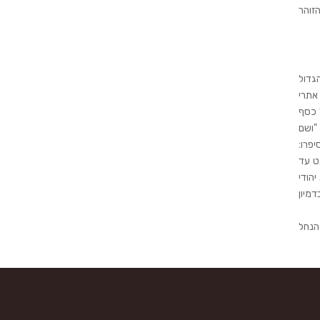
זוהר
הגדול
אתרי
די ברוך וצדקיה – כיכרי כסף 120 ריבוא, ושל כסף
חל: "ושם
פרו:
ט עד
יהודי
בדמיון
הנחל