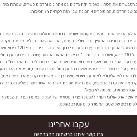
מבשרים את הסתיו. באפיק הזה גדלים גם אתרוגים והדסים כשרים, שנותרו מימי ה
ם של ההדסים, הם מוכרים אותם לתושבי צפת לקראת חג הסוכות.
בא בגלל עמודי הסלע הרבים המתרוממים במקומות שונים בגדותיו המסולעות ובעיקר בגלל העמוד 
רת כי בסביבת המעיין כחל, שליד העמוד, החביאו היהודים כלים מבית המקדש 
החורבן. אחת התעודות הקשורות לעניין זה מספרות: "ואלו הם משקלי הכסף הגנוזים בעין כחל על י
טוב 160 ייבוא, כלים של נחושת טובה מאתיים ריבוא. ושל ברזל 110 ריבוא, ושולחנות של זהב…" בראשית המאה התשע עשרה סיפרו על עין כ
עט בעובי ההר בדמות שער סתום ואומרים שבזה ההר נגנזו כלי הבית המקדש* כך סי
 ידע על ידי ספרי דברי הימים ששם בהר עין כחל הכלים הגנוזים, וחפר את ההר נמע
יכלו להתגלות אליו ולא לאחר עד שיבוא משיח בן דוד משיח צדקנו במהרה בימינו אמן". 
דרכו לצפת מספר: "ישקו ממנו את עדרי הנוסעים, שם נראית חפירת חצי ההר אשר חפר נפוליון בונפרטה 
אבל חפר ויגע ומאומה לא מצא". 
 אוצר ארכיאולוגי העוזר להבנת הפרי היסטוריה של הגליל: במערה ענקית שבמצוק 
 רבים של שנים, המעורר כיום ענין רב בעולם.
עקבו אחרינו
צרו קשר איתנו ברשתות החברתיות