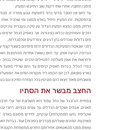
מימנו החוצה. אחרי שתי דקות שוב התייבש המעיין.‬
עד היום אין הסבר מדעי ברור לתופעת טבע מוזרה זו. סבורי
הרחק ממנו‬ נמצא המעיין הגדול עין טינה, בעברית עין יק
הזכים והמתיקים נכלאו בצינורות. אך באפיק הנחל זורמים ע
מים גדולות שגדלים בהן דגיגים, צפרדעים וסלמנדרות.
לפני שנאסרו המעיינות הגדולים זרמו מימיהם בשצף קצף ע
הגדולה הניעה אותן. עד היום נשארו אחדות מהתחנות ה
ולהראות את אופן פעולתה למטיילים הרבים שיטיילו בנחל. 
כפרי הגליל. בגדות האפיק קיימים עד היום שרידי מפעל 
בארץ מוצאם, לכן הם הקימו ליד מקורות המים את המפעלים 
משובחים מאוד ויצאו להם מוניטין בכל המזרח התיכון וגם בערי
החצב מבשר את הסתיו
צמחיית הג'ונגל של נחל עמוד היא תשלובת של עלי תרבות וע
תאנים, אגוזים ושקדים הגדלים על עצים גבוהים, רחבי ענפ
שקליפת גזעו המתקלפת) ענקיים, יחידים מסוגם בארץ: צמ
מארבעת המינים שעליהם מברכים בסוכות) ועוד. בגדות האפיק 
עושים ממנו מטאטאים. אחירותם החורש ממשפחת הקטניות עם