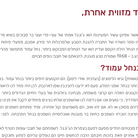
 מזווית אחרת,
 כאשר אפיקו עשיר המעיינות הוא ג'ונגל אמתי של עצי-פרי ועצי בר סבוכים בשיא פר
ית-ספר השדה של החברה להגנת הטבע שלמרגלות הר מירון. אמנם, מפעלי פיתוח ש
את הנחל הילת הקסם ועדיין הוא יעד הטיולים המבוקש ביותר. נחל עמוד מתמשך מהרי
פים חבויים.
נחל עמוד?
יובליו העליונים של נחל עמוד – גיא הטחנות (בערבית: ואדי טוואחין) וגיא הלימונים (בערבית: ואדי לימון‭,(‬ הם הקטעים היפים ביותר 
יותר בנחל: שפני הסלע. פעם לא ידענו להבין בין שפן לארנבת, לכן היה מוזר לנו לראות
 הקטנים האלה הם קרובי משפחה, מבחינה ביולוגית של בעלי החיים הגדולים ביותר 
המדריך, כי טועים אנו אם נדמה לנו שהשפנים שלחו נציגים מיוחדים לקבל את פנינו נ
 מסוכן או לא. אם זהו אויב, הם משמיעים קול אזהרה, ומיד פותחים השפנים הפז
נה הוכרזו השפנים כחיות בר מוגנות ואוכלוסיית השפנים בנחל התרבתה. לפני כן
ו את מבטיהם החדים מפעם לפעם בצמרות הג'ונגל. לשמחתם של חובבי עופות הטרף לא
אחרים וזאת בזכות חיבתם הרבה לנחשים חיים הם נופלים עליהם לפתע וחונקים א