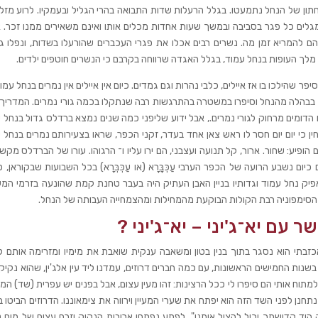
תון של הנחל נתמעטו. בגלל הרעלות שדות התבואה בהרי הגליל ובעמקיו. לרוע מזל
 הטיל עליהם הטבע את תפקיד- "הסניטרים." הם מגלים כל פגר בסביבה ובמשך שעות אחדות מכלים אותו ואינם משאירים ממנו זכר
להמריא זמן מה. נשרים רבים אכלו את פגרי העכברים שהורעלו בשדות, ונפלו ג
 מלך העופות בנחל עמוד, בגלל האגדה שרווחה בקרבם כי הנשרים חוטפים ילדים.
 שהילכו בו אז איילים, כלבי נהרות וגם גמדים. כיום אין איילים אין נמרים בנחל עמו
 בבהלה מהנחל וסיפרו במשטרה בהתרגשות רבה שנתקלו בכמה גורי נמרים. המדריך 
הדומים מרחוק לגורי נמרים., אבל ידוע שליפני כמה שנים נמצא ברדלס גדול בנחל ע
ן כי יום יום חסר לו ראש צאן אחד בעדר, זקני הכפר, שראו בצעירותם נמרים בנחל ע
 הופיע: שחור. ארור, קל תנועה ועצבני, הם ירו עליו ו־ הרגוהו. עורו של הברדלס מק
ם נשבע הרועה של הכפר הערבי עַכְּבָּרָא (או עַכְּבְּרָא) בכל השבועות שבקוראן, כ
יק נחל עמוד וגדותיו בניין האבן העתיק היה בעבר טחנת קמת שהונעה בזרמי המעי
ת הסימפוניה רבת הקולות הבוקעת מהמחילות ומהצמחייה העבותה של הנחל.
ר עם יא־ג'יני – יא־ג'יני ?
כזבתי הוא נסגר בתוך בנין בטון ומשאבה ענקית שואבת את מימיו ומזרימה אותם לצ
ות החמישים הראשונות, עם כמה חברים דרוזים, עמדנו ליד עין אלג'ין, שהוא נקיק 
מתוח אותי הם סיפרו לי ככל הרצינות: זהו מעין עצום, אבל בפנים יש עפרית (שד) ה
תחנן לפני השד הזה הוא יפתח את שערי המעיין וירווה את צימאוננו. הדרוזים הביטו 
ופתחו בתחינות: "יא־ג'יני – יא־ג'יני אנחנו מתים מצמא ורק הוד קדושתך יכיל להציל אותנו"‭.‬ לפתע נפתחו ארובות הנקיק וזרם עצו