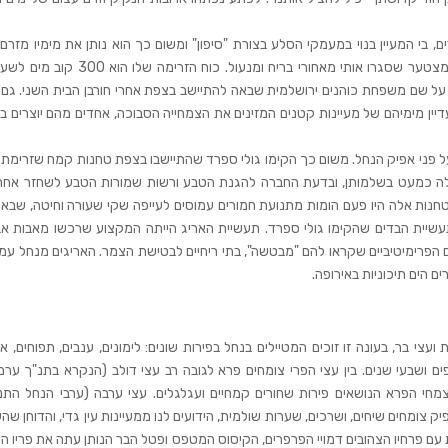
ם, בי המעיין בנוי במעמקי הסלע בצורת "סיפון" ומשום כך הוא נותן את מימיו מזרם
ובהפסקות. זהו המעיין היחיד בארץ מסוגו ומי שהכיר אותו מצטער שסגרו אותי מאחורי בריח ומנעול. כוח 
ים על שם משפחת כוהנים ירושלמית שבאה להתיישב בצפת אחרי חורבן הבית השני. גם מ
דיין מימיהם של מעיינות קטנים המזינים את הצמחייה הסבוכה, אחדים מהם יוצרים ב
ל פני אפיק הנחל. משום כך הקימו גולי ספרד שהתיישבו בצפת טחנות קמח שזרימת 
אלה כמעט בשלמותן, ובדעת החברה להגנת הטבע ורשות שמורות הטבע לשחזר אחת
טחנות אלה היו פעם הומות מתנועת חמורים עמוסים לעייפה שקי שעורה וחיטה, שבאו
תעשיית הבדים שהקימו גולי ספרד. תעשיית האריג הייתה המקצוע שרכשו מאבות אבו
הפרימיטיביים שקראו להם "מבטשה", בתי ריחיים לבטישת הצמר. האריגים מנחל עמוד
ם הים תיכוניות באירופה.
צי בר, בעונה זו זוכים המטיילים בנחל בפירות שונים: לימונים, ענבים, תפוחים, א
ים ושבעי שנים. בין עצי הפרי צומחים פרא לגובה רב עצי דולב (הנקרא בתנ"ך ערמו
חי הפרא הנושאים פירות שחורים קמחיים ועגלגלים. עצי ערבה (ערבי הנחל התנכ
צומחים שיחים, ושרכים, שערות שולמית, הידועים לנו ממעיינות עין גדי, והדוחן שה
 פרחיו הצהובים דמויי הפרפרים, הקיסוס המטפס ופטל הבר הנותן עתה את פריו הש