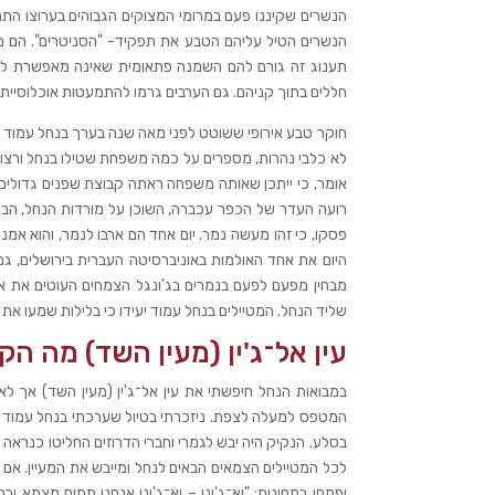
הנשרים שקיננו פעם במרומי המצוקים הגבוהים בערוצו התח
הנשרים‭‬
תענוג זה גורם להם השמנה פתאומית שאינה מאפשרת להם 
חללים בתוך קניהם. גם הערבים גרמו להתמעטות אוכלוסיית‬
חוקר טבע אירופי ששוטט לפני מאה שנה בערך בנחל עמוד סיפר‬
לא כלבי נהרות, מספרים על כמה משפחת שטילו בנחל ורצו
אומר, כי ייתכן שאותה ‬משפחה ראתה קבוצת שפנים גדולים 
רועה העדר של הכפר עכברה, ‬השוכן על מורדות הנחל, הבחי
פסקו, כי זהו מעשה נמר. יום אחד הם ארבו לנמר, והוא אמנם
היום את אחד האולמות באוניברסיטה העברית בירושלים, גם כיו
מבחין מפעם לפעם בנמרים בג'ונגל הצמחים העוטים את אפ
שליד הנחל. המטיילים בנחל עמוד יעידו כי בלילות שמעו א
עין אל־ג'ין (מעין השד) מה הקש
במבואות הנחל חיפשתי את עין אל־ג'ין (מעין השד) אך לא
המטפס למעלה לצפת. ניזכרתי בטיול שערכתי בנחל עמוד בשנ
בסלע. הנקיק היה יבש לגמרי וחברי הדרוזים החליטו כנראה ל
לכל המטיילים הצמאים הבאים לנחל ומייבש את המעיין. אם נ‬