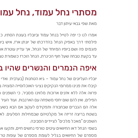
מסתרי נחל עמוד, נחל עמוד
מאת שפי גבאי עיתון דבר
אמרו לנו כי יפה לטייל בנחל עמוד וביובליו בעונת הסתיו,
פילסתי דרך באפיק הנחל בהדרכתו של יונתן ארז, איש ב
פוגמים פה ושם ביופיו המיוחד של הנחל, אך עדיין עוטרת 
עד בקעת טבחה שעל חוף הכינרת, הנחל הוכרז כשמורת טבע ב – 1968 שמורת טבע מוגנת, להנאתם של חובבי נו
איפה הנמרים והנשרים שהיו ב
קיבלו את פנינו ממרומי הנקיקים נציגי האוכלוסייה המצויה ב‬
פרווה אלה ללא אזנים ארוכות מלווינו מסביר, כי השפנים
הפילים, ואין להם שום יחסי משפחה עם הארנבות. ועוד העיר 
אלה הם הגברים שבחבורה ותפקידם לעקוב אם הבא בשעריהם
בשטח בריצה זריזה אל מקלטיהם שבמחילות הסלעים. לאחרו
השפנים "מאכל מלכים" לציידים הסביבה.‬
בשמי הנחל דאו החיוואים עיטים טורפי נחשים חיים, ותקע
מספרם של החיוואים בגליל לעומת מספרם של עופות טרף 