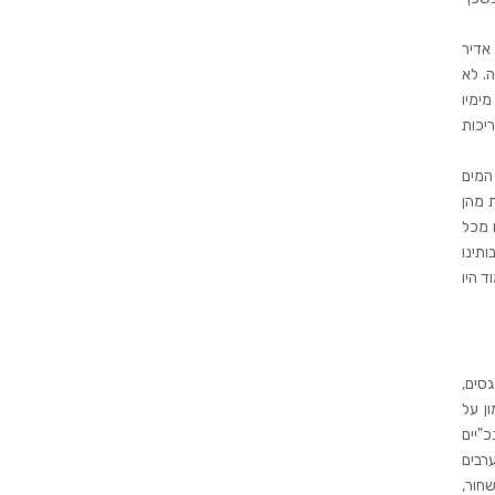
i
e
 אדיר
l
הזרימה שלו הוא 300 קוב מים לשעה. לא
d
ימיו
e
ריכות
m
p
המים
t
 מהן
y
 מכל
.
תינו
 היו
גסים,
ן על
"יים
ערבים
חור,