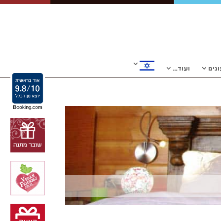
נים
ועוד…