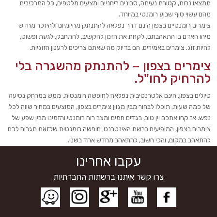
תמצאו נרות, קטורת נעימה, סבונים ריחניים ומצעים מלטפים, כל המרכיבים
מהם עשוי סוף שבוע רומנטי במיוחד.
צימרים רומנטיים בצפון הינם דרך נפלאה להתנתק מהיומיום ולהיזכר מחדש
מיהו האדם בו התאהבתם, לקחת את הזמן להקשיב, להתחבק, לגעת ופשוט,
להיות זוג. צימרים באמירים, הם בדיוק מה שאתם צריכים לרענון הזוגיות.
צימרים בצפון – להתנתק מהשגרה בלי
להרחיק לחו"ל.
טיולים בצפון, הינם אלטרנטיבית נפלאה לחופשה רומנטית, ממש במרחק נסיעה
של כמה שעות. תוכלו לבחור מבין מגוון צימרים בצפון, המוצעים במחיר שווה לכל
נפש. אז קחו אתכם יין טוב, בגדים חמים ומצב רוח רומנטי והזמינו מבין שפע של
צימרים בצפון, המופיעים ברשת האינטרנט. חופשה רומנטית שכזאת תגרום לכם
להתאהב במקום, והכי חשוב, להתאהב מחדש אחד בשני.
עקבו אחרינו
צרו קשר איתנו ברשתות החברתיות