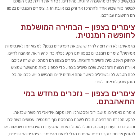
מבקשים להימלט מהשגרה הזוגית, מהילדים, לסגור את הדלת בפני העולם
למשך סוף שבוע אחד ולהתרכז אך ורק בבן או בת הזוג, צימרים רומנטיים בצפון
הם התשובה עבורכם.
צימרים בצפון – הבחירה המושלמת
לחופשה רומנטית.
מי מאיתנו לא היה רוצה להרגיש שוב את הפרפרים בבטן? למצוא זמן לאינטימיות
אמיתית? צימרים רומנטיים בצפון יתנו רקע נפלא כדי להעיר את האהבה לחיים,
לחיזוק האינטימית ולשימור הזוגיות. צימרים בצפון הם המתכון שישרה עליכם
אווירה רגועה ורומנטית. שלבו טיולים בצפון, כדי לספוג קצת מהעושר שמציע
לכם הטבע. לכו בשבילים כאשר אתם אוחזים ידיים והרגישו כי יש לכם את כל
הזמן שבעולם אחד לשני.
צימרים בצפון – נזכרים מחדש במי
התאהבתם.
צימרים באמירים, מושב ירוק ופסטורלי, הינו מקום אידיאלי לחופשה שכזאת.
לרקע הכנרת המרהיבה, תוכלו לשבת במרפסת נוף רומנטית, עטופים בשמיכה
וחבוקים בזרועות בן זוגכם, תוכלו לאכול באחת המסעדות האינטימיות שבאזור, או
להזמין ארוחת בוקר כפרית אמיתית מבלי לצאת מהצימר. בצימרים המטופחים,