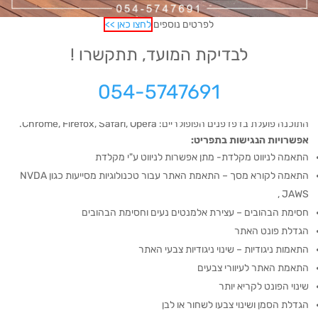
ליציאה מתפריטים וחלונות.
לשם קבלת חווית גלישה מיטבית עם תוכנת הקראת מסך, אנו ממליצים
לפרטים נוספים
לחצו כאן >>
לשימוש בתוכנת NVDA העדכנית ביותר.
לבדיקת המועד, תתקשרו !
כיצד עובדת ההנגשה באתר?
054-5747691
באתר מוצב תפריט הנגשה. לחיצה על התפריט מאפשרת פתיחת כפתורי
ההנגשה. לאחר בחירת נושא בתפריט יש להמתין לטעינת הדף.
התוכנה פועלת בדפדפנים הפופולריים: Chrome, Firefox, Safari, Opera.
אפשרויות הנגישות בתפריט
:
התאמה לניווט מקלדת- מתן אפשרות לניווט ע"י מקלדת
התאמה לקורא מסך – התאמת האתר עבור טכנולוגיות מסייעות כגון NVDA
, JAWS
חסימת הבהובים – עצירת אלמנטים נעים וחסימת הבהובים
הגדלת פונט האתר
התאמות ניגודיות – שינוי ניגודיות צבעי האתר
התאמת האתר לעיוורי צבעים
שינוי הפונט לקריא יותר
הגדלת הסמן ושינוי צבעו לשחור או לבן