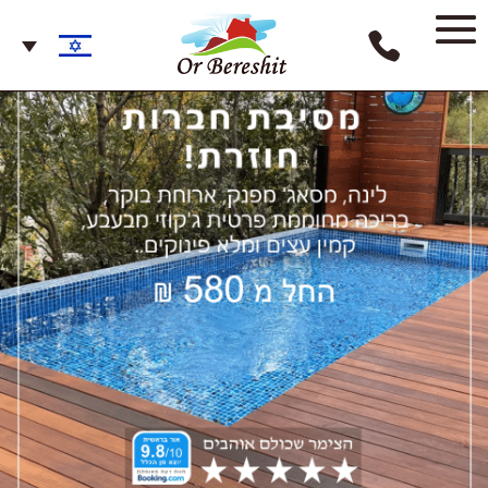
אתר האינטרנט עומד בדרישות תקנות שוויון זכויות לאנשים עם מוגבלות
(התאמות נגישות לשירות), התשע"ג 2013.
התאמות הנגישות בוצעו עפ"י המלצות התקן הישראלי (ת"י 5568) לנגישות
תכנים באינטרנט ברמת AA ומסמך WCAG2.0 הבינלאומי.
האתר מספק מבנה סמנטי עבור טכנולוגיות מסייעות ותמיכה בדפוס
השימוש המקובל להפעלה עם מקלדת בעזרת מקשי החיצים, Enter ו- Esc