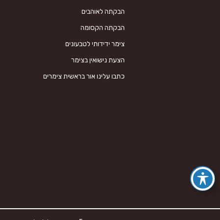
i
הבקתה לאוהבים
e
l
הבקתה הקסומה
d
צימר ידידותי לטבעונים
e
הצעת נישואין בצימר
m
p
כתבו עלינו אור בראשית צימרים
t
y
.