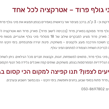
י גולף פרוד – אטרקציה לכל אחד
גולף פרוד ממוקם בפארק פרוד (בכניסה לישוב פרוד). פארק פרוד הוא אטרקציה ל
הגליל. פארק פרוד מציע למבקרים שילוב של 18 מסלולי מיני גולף 
 חשיבה והרכבה מעץ, ולקטנים – משחקיה, פינות יצירה ומתנפחים. בימי הקיץ ה
 לבריכת השחיה הצמודה למתחם המיני גולף.
יני גולף פרוד, מתאים למשפחות, זוגות, וקבוצות חברים מכל הגילאים. ניתן לשחק 
הגלידריות המפורסמות בצפון. משחקים, שותים קפה ואוכלים גלידה מול הנוף הקסום 
עים לצפון? תנו קפיצה למקום הכי קסום בג
רוד פתוח בסופי שבוע, בחגים וחופשות. בימי הקיץ – גם במשך השבוע ובערבים.
050-869