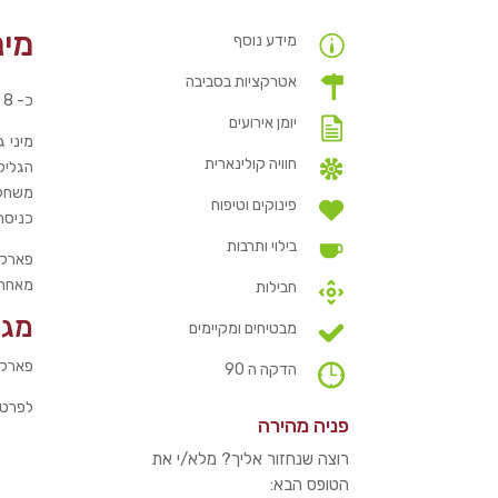
מינ
מידע נוסף
אטרקציות בסביבה
כ- 8 דקות וכ- 3 ק"מ, ברכב מצימר אור בראשית באמירים בצפון תמצאו את מיני גולף פרוד.
יומן אירועים
מ
יני 
חוויה קולינארית
משחקי
פינוקים וטיפוח
כניסה
בילוי ותרבות
פארק מ
מאחת 
חבילות
מגי
מבטיחים ומקיימים
פארק פ
הדקה ה 90
לפרטים: 7802
פניה מהירה
רוצה שנחזור אליך? מלא/י את
הטופס הבא: