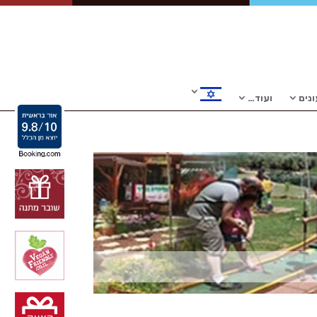
נים
ועוד…